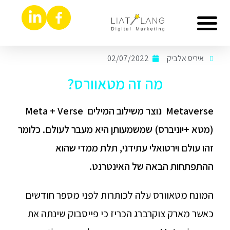
הסיפור שלי
קידום אורגני seo
צרו קשר
פרסום בגוגל
דפי נחיתה ואתרים
איריס אלביק
02/07/2022
מה זה מטאוורס?
Metaverse נוצר משילוב המילים Meta + Verse
(מטא +יוניברס) שמשמעותן היא מעבר לעולם. כלומר
זהו עולם וירטואלי עתידני, תלת ממדי שהוא
ההתפתחות הבאה של האינטרנט.
המונח מטאוורס עלה לכותרות לפני מספר חודשים
כאשר מארק צוקרברג הכריז כי פייסבוק שינתה את