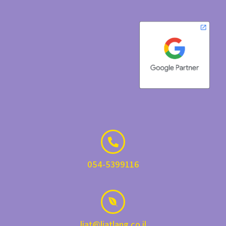
054-5399116
liat@liatlang.co.il